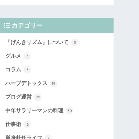
カテゴリー
『げんきリズム』について
3
グルメ
3
コラム
3
ハーブデトックス
19
ブログ運営
20
中年サラリーマンの料理
30
仕事術
6
単身赴任ライフ
7