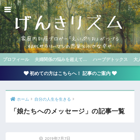
プロフィール
夫婦関係の悩みを超えて…
ハーブデトックス
大
初めての方はこちらへ！ 記事のご案内
ホーム
自分の人生を生きる
「娘たちへのメッセージ」の記事一覧
2019年7月7日