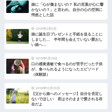
娘に「心が傷まないの？ 私の言葉が心に響
かないの？」と言われ、自分の心の空洞に
愕然とした話
2019年2月6日
娘に誕生日プレゼントと手紙を送ることに
しました… 半年間も会えていない愛おし
い娘へ…
2019年1月23日
口の感覚過敏で食べるのが苦手だった子供
が、食べられるようになったエピソード
（体験談）
2018年10月29日
【父から娘へのメッセージ】自分を否定し
ないでほしい 君はそのままで愛される存
在だよ