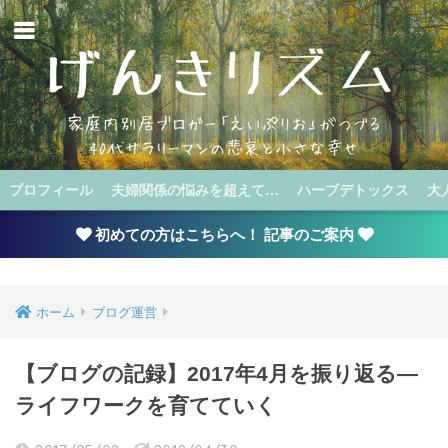
プロフィール
夫婦関係の悩みを超えて…
ハーブデトックス
大
初めての方はこちらへ！ 記事のご案内
ホーム
ブログ運営
【ブログの記録】2017年4月を振り返る―
ライフワークを育てていく