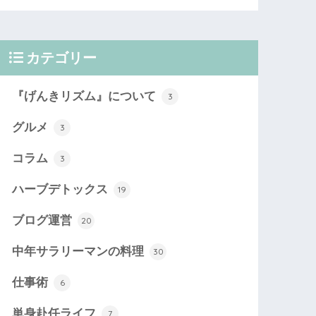
カテゴリー
『げんきリズム』について
3
グルメ
3
コラム
3
ハーブデトックス
19
ブログ運営
20
中年サラリーマンの料理
30
仕事術
6
単身赴任ライフ
7