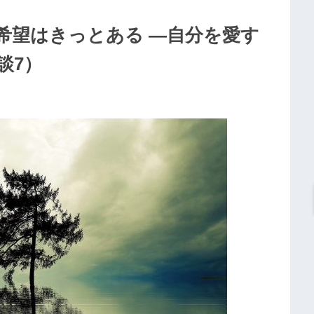
希望はきっとある ―自分を愛す
談7）