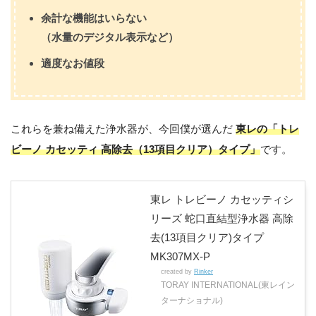
余計な機能はいらない
（水量のデジタル表示など）
適度なお値段
これらを兼ね備えた浄水器が、今回僕が選んだ
東レの「トレ
ビーノ カセッティ 高除去（13項目クリア）タイプ」
です。
東レ トレビーノ カセッティシ
リーズ 蛇口直結型浄水器 高除
去(13項目クリア)タイプ
MK307MX-P
created by
Rinker
TORAY INTERNATIONAL(東レイン
ターナショナル)