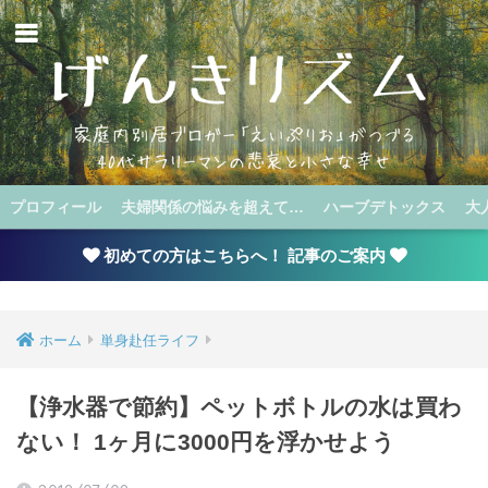
プロフィール
夫婦関係の悩みを超えて…
ハーブデトックス
大
初めての方はこちらへ！ 記事のご案内
ホーム
単身赴任ライフ
【浄水器で節約】ペットボトルの水は買わ
ない！ 1ヶ月に3000円を浮かせよう