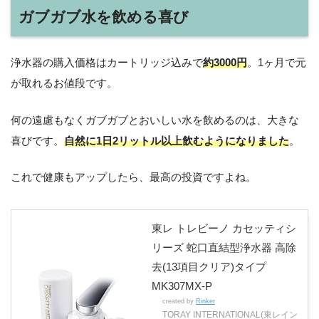
ガブガブ水を飲める喜び
浄水器の購入価格はカートリッジ込みで
約3000円
。1ヶ月で元
が取れるお値段です。
何の遠慮もなくガブガブとおいしい水を飲めるのは、大きな
喜びです。
自然に1日2リットル以上飲むようになりました
。
これで健康もアップしたら、最高の投資ですよね。
東レ トレビーノ カセッティシ
リーズ 蛇口直結型浄水器 高除
去(13項目クリア)タイプ
MK307MX-P
created by
Rinker
TORAY INTERNATIONAL(東レイン